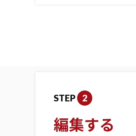
STEP
2
編集する