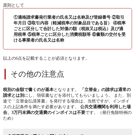
原則として
①適格請求書発行業者の氏名又は名称及び登録番号
②取引
年月日
③取引内容（軽減税率の対象品目である旨）
④税率
ごとに区分して合計した対価の額（税抜又は税込）及び適
用税率
⑤税率ごとに区分した消費税額等
⑥書類の交付を受
ける事業者の氏名又は名称
以上の6点を記載することが必須となります。
その他の注意点
税別の金額で書くのが基本
となります。
「立替金」の請求は通常の
請求とは別
にし、領収書などを添付してもらいましょう。
また、別
途で「立替金払清算書」を発行する場合は、当然ですが、インボイ
スの上記条件を満たす必要があります。
公共交通機関を利用した場
合、3万円未満の交通費のインボイスは不要
です。（発行免除特例の
ため）