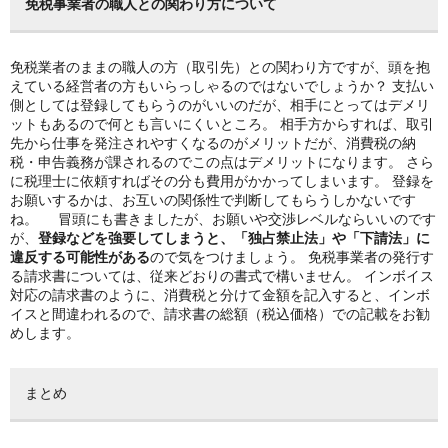
免税事業者の職人との関わり方について
免税業者のままの職人の方（取引先）との関わり方ですが、頭を抱
えている経営者の方もいらっしゃるのではないでしょうか？
支払い
側としては登録してもらうのがいいのだが、相手にとってはデメリ
ットもあるので何とも言いにくいところ。
相手方からすれば、取引
先から仕事を発注されやすくなるのがメリットだが、消費税の納
税・申告義務が課されるのでこの点はデメリットになります。
さら
に税理士に依頼すればその分も費用がかかってしまいます。
登録を
お願いするかは、お互いの関係性で判断してもらうしかないです
ね。
冒頭にも書きましたが、お願いや交渉レベルならいいのです
が、
登録などを強要してしまうと、「独占禁止法」や「下請法」に
違反する可能性がある
ので気をつけましょう。
免税事業者の発行す
る請求書については、従来どおりの書式で構いません。
インボイス
対応の請求書のように、消費税と分けて金額を記入すると、インボ
イスと間違われるので、請求書の総額（税込価格）での記載をお勧
めします。
まとめ